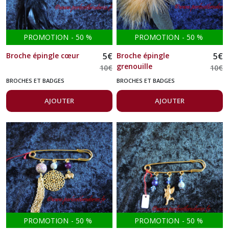
(6)
PROMOTION
-
50
%
PROMOTION
-
50
%
Stylos
(7)
Broche épingle cœur
5
€
Broche épingle
5
€
grenouille
10
€
10
€
Broches
BROCHES ET BADGES
BROCHES ET BADGES
et
Badges
AJOUTER
AJOUTER
(7)
Accessoires
pour
cheveux
(2)
Afficher
les
PROMOTION
-
50
%
PROMOTION
-
50
%
résultats