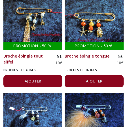
(27)
Bracelets
(12)
Pendentifs
(14)
PROMOTION
-
50
%
PROMOTION
-
50
%
Broche épingle tout
5
€
Broche épingle tongue
5
€
eiffel
Key
10
€
10
€
Charm
BROCHES ET BADGES
BROCHES ET BADGES
(17)
AJOUTER
AJOUTER
Accessoires
pour
smartphone
(3)
Marque-
pages