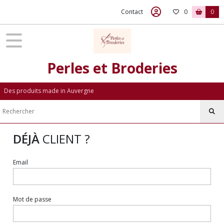
Contact
0
0
Perles et Broderies
Des produits made in Auvergne
DÉJÀ
CLIENT ?
Email
Mot de passe