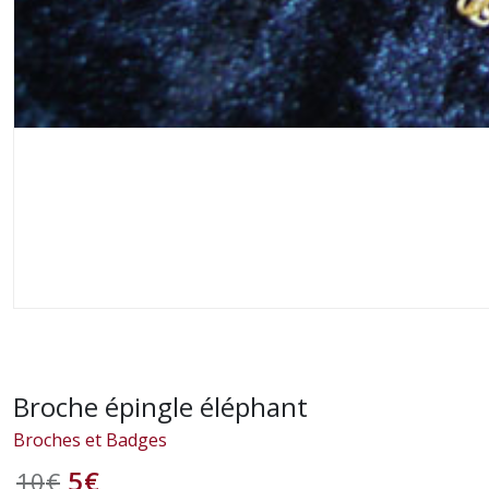
Broche épingle éléphant
Broches et Badges
5
€
10
€