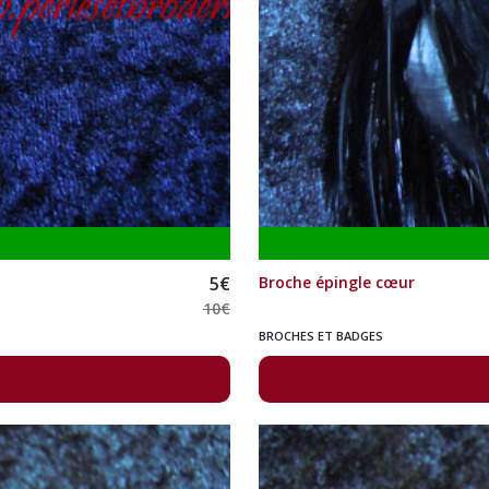
5
€
Broche épingle cœur
10
€
BROCHES ET BADGES