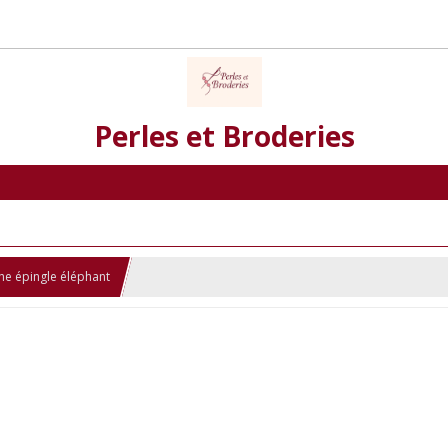
Perles et Broderies
he épingle éléphant