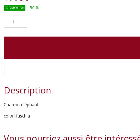
-
50
%
PROMOTION
Description
Charme éléphant
colori fuschia
Vous pourriez aussi être intéress