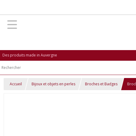
Des produits made in Auvergne
Accueil
Bijoux et objets en perles
Broches et Badges
Broc