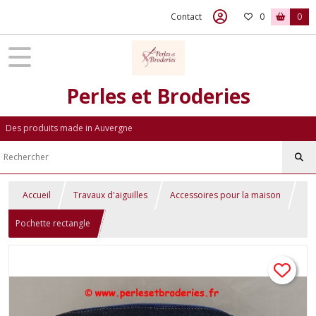
Contact
0
0
Perles et Broderies
Des produits made in Auvergne
Accueil
Travaux d'aiguilles
Accessoires pour la maison
Pochette rectangle