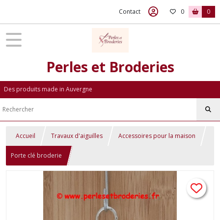
Contact
0
0
Perles et Broderies
Des produits made in Auvergne
Accueil
Travaux d'aiguilles
Accessoires pour la maison
Porte clé broderie