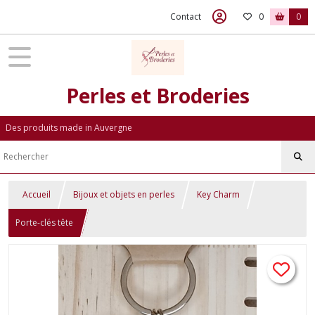
Contact
0
0
Perles et Broderies
Des produits made in Auvergne
Accueil
Bijoux et objets en perles
Key Charm
Porte-clés tête