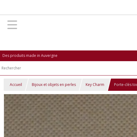
Des produits made in Auvergne
Accueil
Bijoux et objets en perles
Key Charm
Porte-clés tou