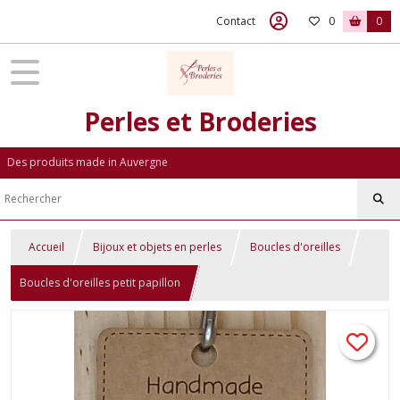
Contact
0
0
Perles et Broderies
Des produits made in Auvergne
Accueil
Bijoux et objets en perles
Boucles d'oreilles
Boucles d'oreilles petit papillon