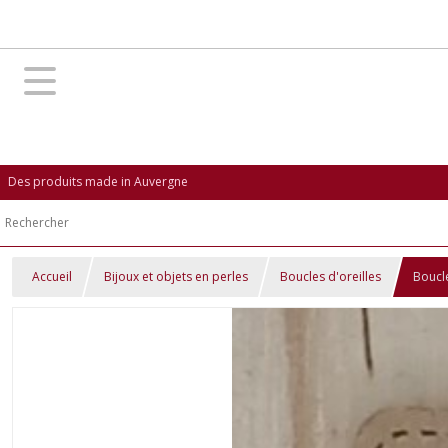
Des produits made in Auvergne
Accueil
Bijoux et objets en perles
Boucles d'oreilles
Boucle