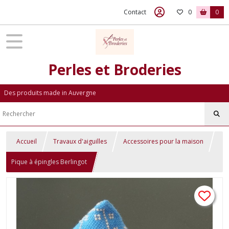
Contact
0
0
Perles et Broderies
Des produits made in Auvergne
Accueil
Travaux d'aiguilles
Accessoires pour la maison
Pique à épingles Berlingot