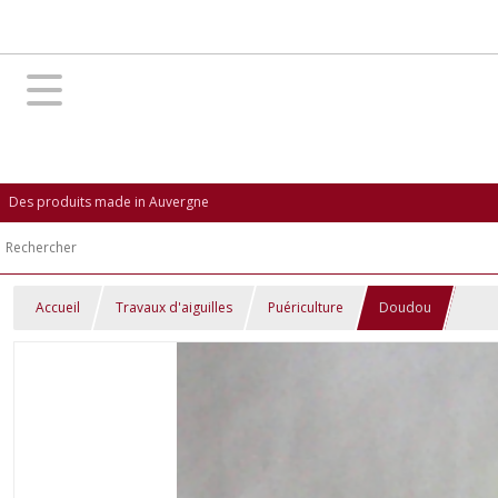
Des produits made in Auvergne
Accueil
Travaux d'aiguilles
Puériculture
Doudou