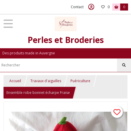
Contact
0
0
Perles et Broderies
Des produits made in Auvergne
Accueil
Travaux d'aiguilles
Puériculture
Ensemble robe bonnet écharpe Fraise