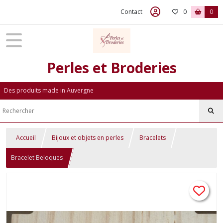
Contact
0
0
Perles et Broderies
Des produits made in Auvergne
Accueil
Bijoux et objets en perles
Bracelets
Bracelet Beloques