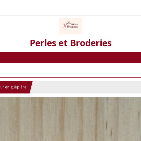
Perles et Broderies
ur en guêpière