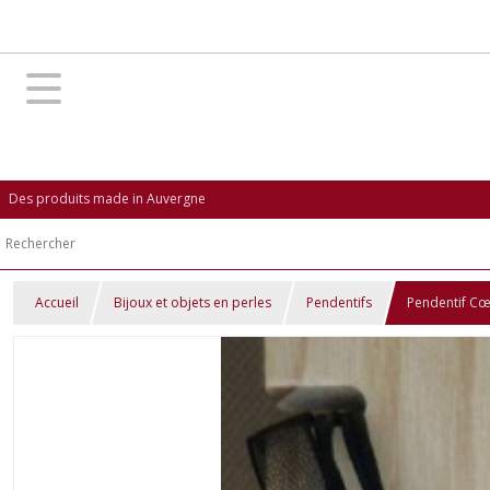
Des produits made in Auvergne
Accueil
Bijoux et objets en perles
Pendentifs
Pendentif Cœ