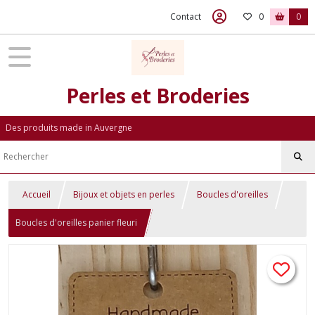
Contact
0
0
Perles et Broderies
Des produits made in Auvergne
Accueil
Bijoux et objets en perles
Boucles d'oreilles
Boucles d'oreilles panier fleuri