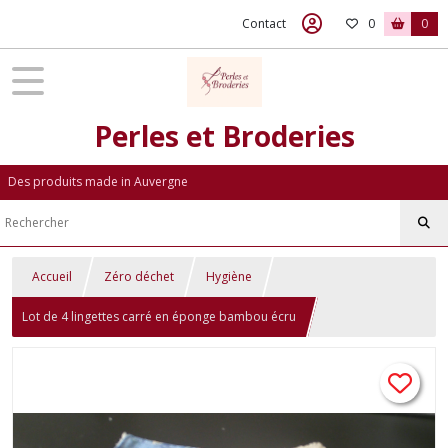
Contact
0
0
Perles et Broderies
Des produits made in Auvergne
Accueil
Zéro déchet
Hygiène
Lot de 4 lingettes carré en éponge bambou écru