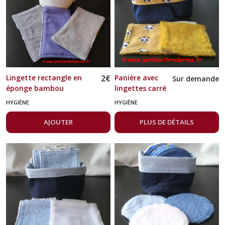
Lingette rectangle en
2
€
Panière avec
Sur demande
éponge bambou
lingettes carré
en éponge
HYGIÈNE
HYGIÈNE
bambou
moutarde
AJOUTER
PLUS DE DÉTAILS