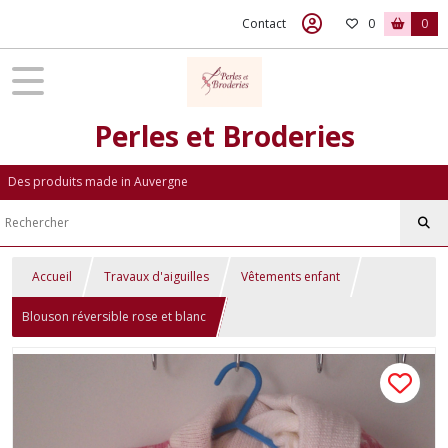
Contact
0
0
Perles et Broderies
Des produits made in Auvergne
Accueil
Travaux d'aiguilles
Vêtements enfant
Blouson réversible rose et blanc