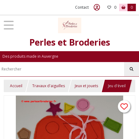
Contact
0
0
Perles et Broderies
Des produits made in Auvergne
Accueil
Travaux d'aiguilles
Jeux et jouets
Jeu d'éveil