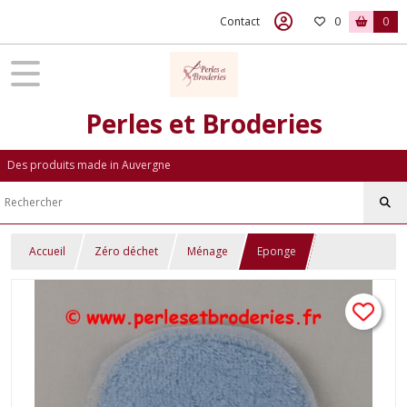
Contact
0
0
Perles et Broderies
Des produits made in Auvergne
Accueil
Zéro déchet
Ménage
Eponge