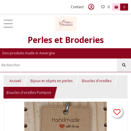
Contact
0
0
Perles et Broderies
Des produits made in Auvergne
Accueil
Bijoux et objets en perles
Boucles d'oreilles
Boucles d'oreilles Pompon