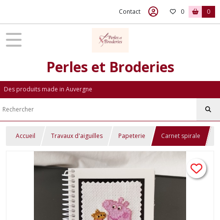
Contact
0
0
Perles et Broderies
Des produits made in Auvergne
Accueil
Travaux d'aiguilles
Papeterie
Carnet spirale